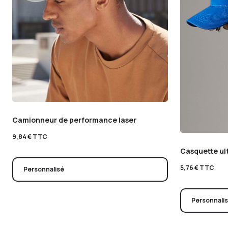
Camionneur de performance laser
9,84
€
TTC
Casquette ul
5,76
€
TTC
Personnalisé
Personnali