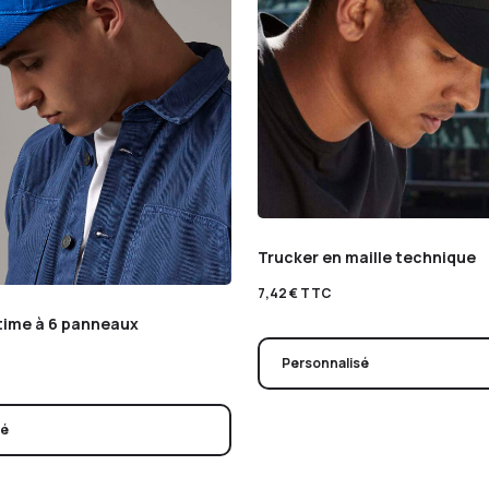
Trucker en maille technique
7,42
€
TTC
time à 6 panneaux
Personnalisé
sé