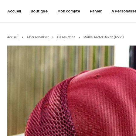
Accueil
Boutique
Mon compte
Panier
A Personalis
Accueil
A Personaliser
Casquettes
Maille Tactel Flexfit (6533)