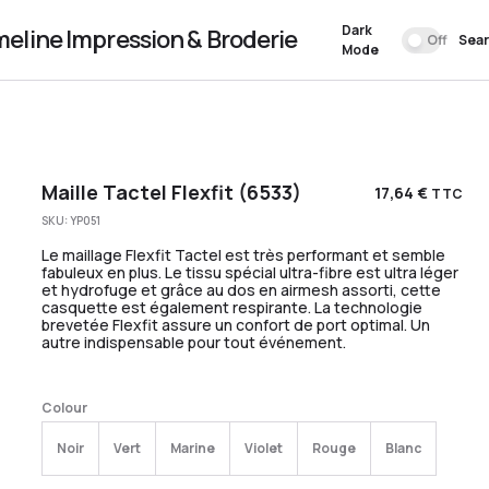
Dark
meline Impression & Broderie
Off
Sea
Mode
Maille Tactel Flexfit (6533)
17,64
€
TTC
SKU:
YP051
Le maillage Flexfit Tactel est très performant et semble
fabuleux en plus. Le tissu spécial ultra-fibre est ultra léger
et hydrofuge et grâce au dos en airmesh assorti, cette
casquette est également respirante. La technologie
brevetée Flexfit assure un confort de port optimal. Un
autre indispensable pour tout événement.
Colour
Noir
Vert
Marine
Violet
Rouge
Blanc