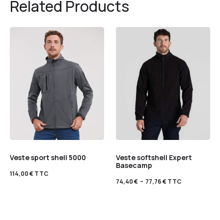
Related Products
Veste sport shell 5000
Veste softshell Expert
Basecamp
114,00
€
TTC
74,40
€
–
77,76
€
TTC