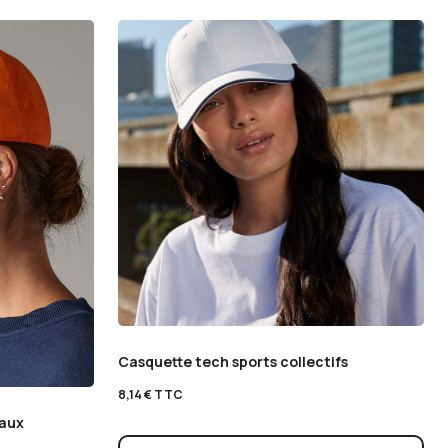
Casquette tech sports collectifs
8,14
€
TTC
eaux