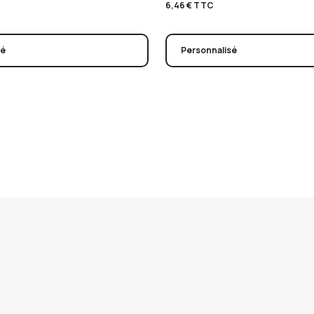
6,46
€
TTC
sé
Personnalisé