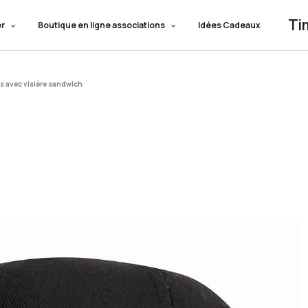
Ti
er
Boutique en ligne associations
Idées Cadeaux
s avec visière sandwich