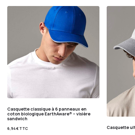
Casquette classique à 6 panneaux en
coton biologique EarthAware® – visière
sandwich
Casquette ul
6,94
€
TTC