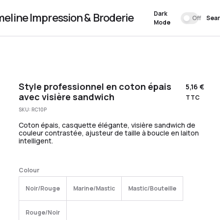
Dark
meline Impression & Broderie
Off
Sea
Mode
Style professionnel en coton épais
5,16
€
avec visière sandwich
TTC
SKU:
RC10P
Coton épais, casquette élégante, visière sandwich de
couleur contrastée, ajusteur de taille à boucle en laiton
intelligent.
Colour
Noir/Rouge
Marine/Mastic
Mastic/Bouteille
Rouge/Noir