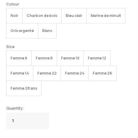
Colour
Noir
Charbon de bois
Bleu clair
Marine de minuit
Gris argenté
Blanc
Size
Femme 6
Femme 8
Femme 10
Femme 12
Femme 14
Femme 22
Femme 24
Femme 26
Femme 28 ans