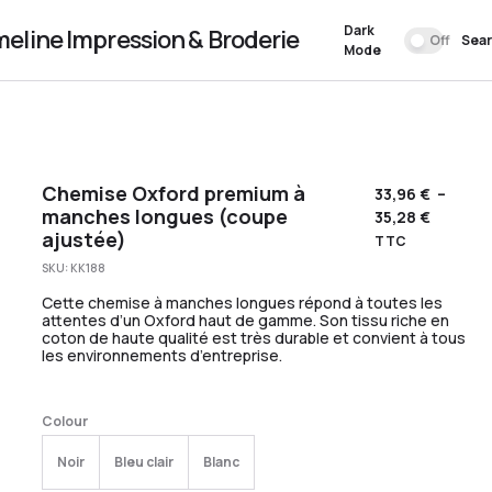
Dark
meline Impression & Broderie
Off
Sea
Mode
Chemise Oxford premium à
33,96
€
–
manches longues (coupe
35,28
€
ajustée)
TTC
SKU:
KK188
Cette chemise à manches longues répond à toutes les
attentes d’un Oxford haut de gamme. Son tissu riche en
coton de haute qualité est très durable et convient à tous
les environnements d’entreprise.
Colour
Noir
Bleu clair
Blanc