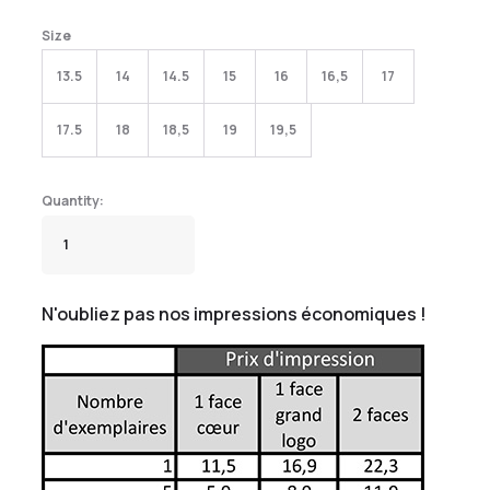
Size
13.5
14
14.5
15
16
16,5
17
17.5
18
18,5
19
19,5
N'oubliez pas nos impressions économiques !