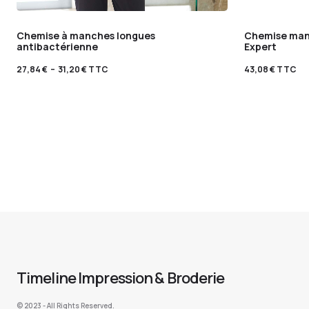
Chemise à manches longues
Chemise man
antibactérienne
Expert
27,84
€
–
31,20
€
TTC
43,08
€
TTC
Timeline Impression & Broderie
©️ 2023 - All Rights Reserved.