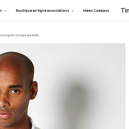
Ti
er
Boutique en ligne associations
Idées Cadeaux
 longues (coupe ajustée)