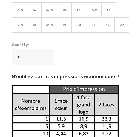
13.5
14
14.5
15
16
16,5
17
17.5
18
18,5
19
20
21
22
23
N'oubliez pas nos impressions économiques !