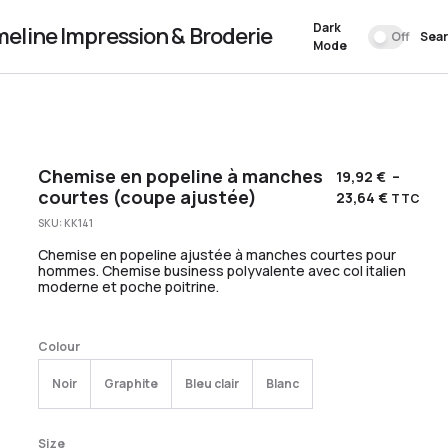
Dark
meline Impression & Broderie
Off
Sea
Mode
Chemise en popeline à manches
19,92
€
–
courtes (coupe ajustée)
23,64
€
TTC
SKU:
KK141
Chemise en popeline ajustée à manches courtes pour
hommes. Chemise business polyvalente avec col italien
moderne et poche poitrine.
Colour
Noir
Graphite
Bleu clair
Blanc
Size