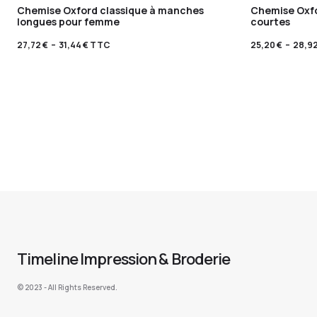
Chemise Oxford classique à manches
Chemise Oxf
longues pour femme
courtes
27,72
€
–
31,44
€
TTC
25,20
€
–
28,9
Timeline Impression & Broderie
©️ 2023 - All Rights Reserved.