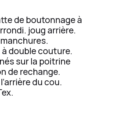
atte de boutonnage à
rondi. joug arrière.
mmanchures.
 à double couture.
és sur la poitrine
on de rechange.
l’arrière du cou.
Tex.