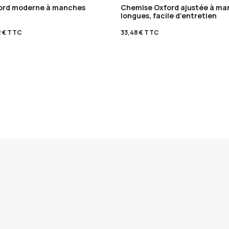
ord moderne à manches
Chemise Oxford ajustée à ma
longues, facile d’entretien
2
€
TTC
33,48
€
TTC