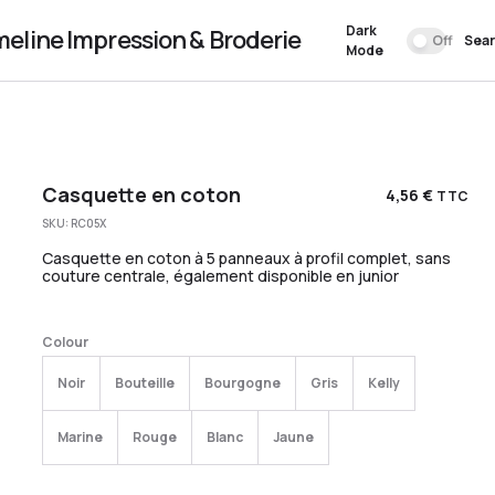
Dark
meline Impression & Broderie
Off
Sea
Mode
Casquette en coton
4,56
€
TTC
SKU:
RC05X
Casquette en coton à 5 panneaux à profil complet, sans
couture centrale, également disponible en junior
Colour
Noir
Bouteille
Bourgogne
Gris
Kelly
Marine
Rouge
Blanc
Jaune