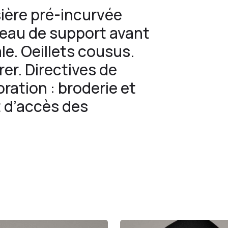
sière pré-incurvée
neau de support avant
le. Oeillets cousus.
rer. Directives de
ation : broderie et
t d’accès des