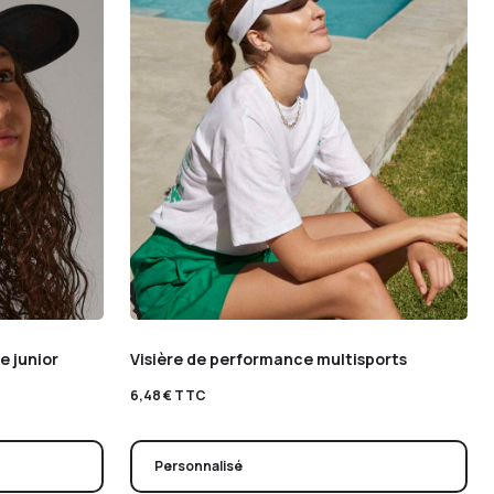
 junior
Visière de performance multisports
6,48
€
TTC
Personnalisé