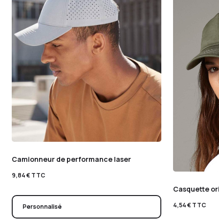
Camionneur de performance laser
9,84
€
TTC
Casquette or
4,54
€
TTC
Personnalisé