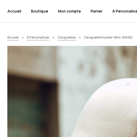
Accueil
Boutique
Mon compte
Panier
A Personalis
Accueil
A Personaliser
Casquettes
Casquette trucker rétro (6606)