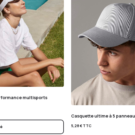
erformance multisports
Casquette ultime à 5 pannea
5,28
€
TTC
sé