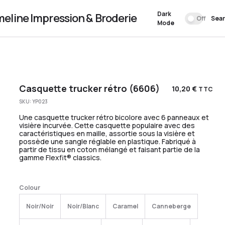
Dark
meline Impression & Broderie
Off
Sea
Mode
Casquette trucker rétro (6606)
10,20
€
TTC
SKU:
YP023
Une casquette trucker rétro bicolore avec 6 panneaux et
visière incurvée. Cette casquette populaire avec des
caractéristiques en maille, assortie sous la visière et
possède une sangle réglable en plastique. Fabriqué à
partir de tissu en coton mélangé et faisant partie de la
gamme Flexfit® classics.
Colour
Noir/Noir
Noir/Blanc
Caramel
Canneberge