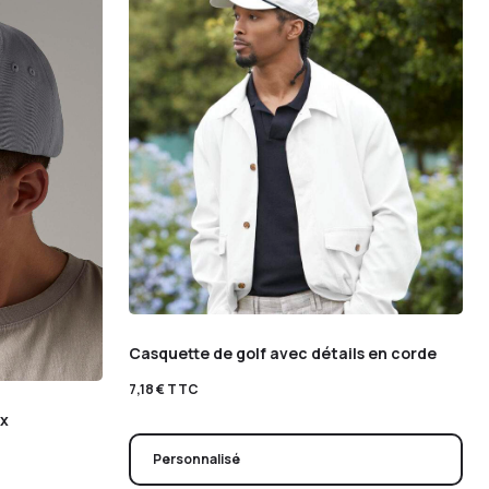
Casquette de golf avec détails en corde
7,18
€
TTC
ux
Personnalisé