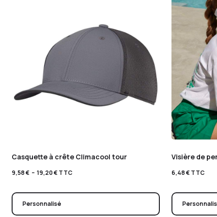
Casquette à crête Climacool tour
Visière de p
9,58
€
–
19,20
€
TTC
6,48
€
TTC
Personnalisé
Personnali