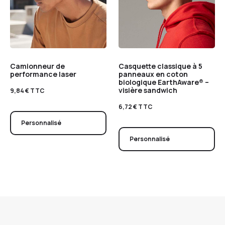
Camionneur de
Casquette classique à 5
performance laser
panneaux en coton
biologique EarthAware® –
visière sandwich
9,84
€
TTC
6,72
€
TTC
Personnalisé
Personnalisé