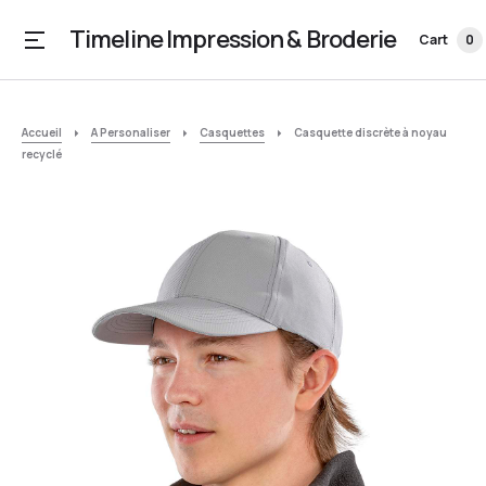
Timeline Impression & Broderie
Cart
0
Accueil
A Personaliser
Casquettes
Casquette discrète à noyau
recyclé