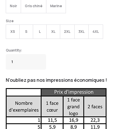
Noir
Gris chiné
Marine
Size
XS
S
L
XL
2XL
3XL
4XL
N'oubliez pas nos impressions économiques !