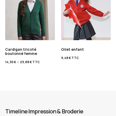
Cardigan tricoté
Gilet enfant
boutonné femme
9,48
€
TTC
14,30
€
–
29,88
€
TTC
Timeline Impression & Broderie