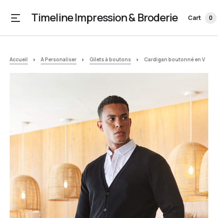
Timeline Impression & Broderie
Cart
0
Accueil
A Personaliser
Gilets à boutons
Cardigan boutonné en V