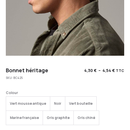
Bonnet héritage
4,30
€
–
4,54
€
TTC
SKU:
BC425
Colour
Vert mousse antique
Noir
Vert bouteille
Marine française
Gris graphite
Gris chiné