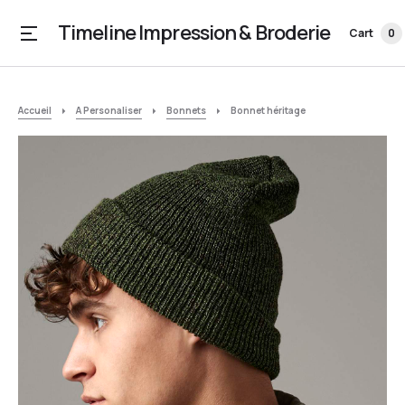
Timeline Impression & Broderie
Cart
0
Accueil
A Personaliser
Bonnets
Bonnet héritage