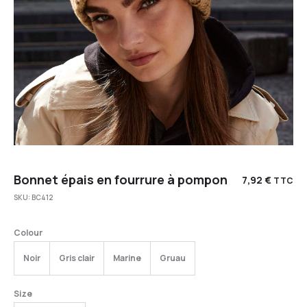
Bonnet épais en fourrure à pompon
7,92
€
TTC
SKU:
BC412
Colour
Noir
Gris clair
Marine
Gruau
Size