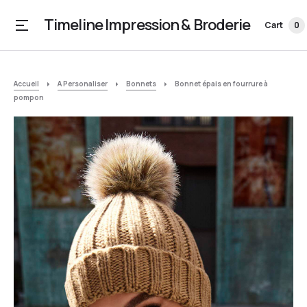
Timeline Impression & Broderie
Cart
0
Accueil
A Personaliser
Bonnets
Bonnet épais en fourrure à
pompon