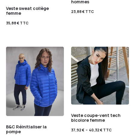
hommes
Veste sweat collège
23,88
€
TTC
femme
35,88
€
TTC
Veste coupe-vent tech
bicolore femme
B&C Réinitialiser la
37,92
€
–
40,32
€
TTC
pompe