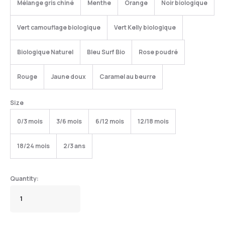
Mélange gris chiné
Menthe
Orange
Noir biologique
Vert camouflage biologique
Vert Kelly biologique
Biologique Naturel
Bleu Surf Bio
Rose poudré
Rouge
Jaune doux
Caramel au beurre
Size
0/3 mois
3/6 mois
6/12 mois
12/18 mois
18/24 mois
2/3 ans