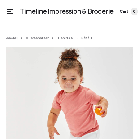
Timeline Impression & Broderie
Cart
0
Accueil
A Personaliser
T-shirts b
Bébé T