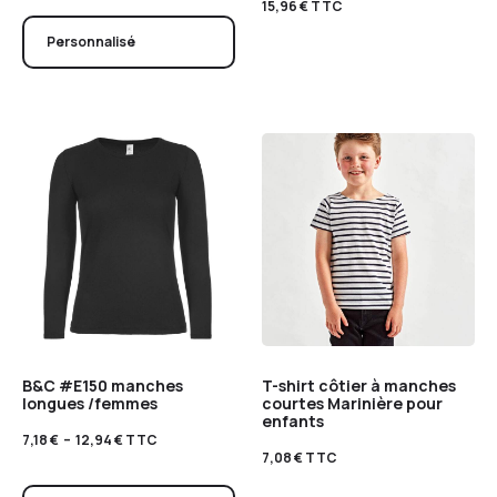
15,96
€
TTC
Personnalisé
B&C #E150 manches
T-shirt côtier à manches
longues /femmes
courtes Marinière pour
enfants
7,18
€
–
12,94
€
TTC
7,08
€
TTC