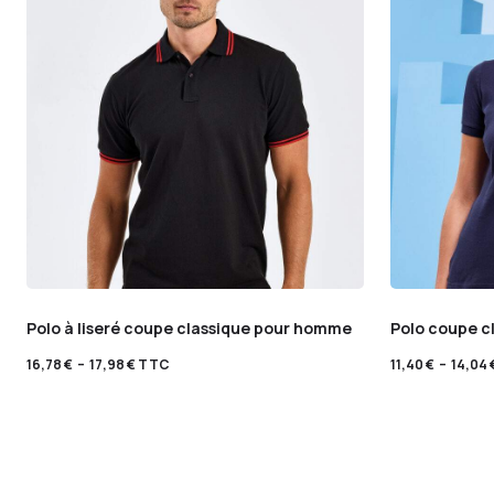
Polo à liseré coupe classique pour homme
Polo coupe c
16,78
€
–
17,98
€
TTC
11,40
€
–
14,04