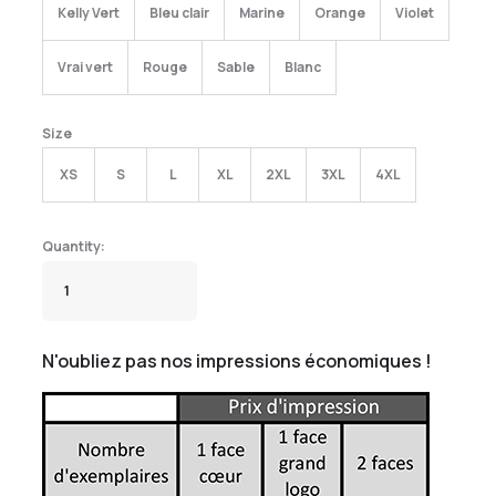
Kelly Vert
Bleu clair
Marine
Orange
Violet
Vrai vert
Rouge
Sable
Blanc
Size
XS
S
L
XL
2XL
3XL
4XL
N'oubliez pas nos impressions économiques !