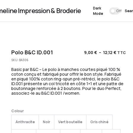
Dark
meline Impression & Broderie
Off
Sea
Mode
Polo B&C ID.001
9,00
€
–
12,12
€
TTC
SKU:
BA306
Basic par B&C – Le polo à manches courtes piqué 100 %
coton conçu et fabriqué pour offrir le bon style. Fabriqué
en piqué 100% coton ring-spun pré-rétréci, le polo B&C
ID.001 présente un col tricoté en côte 1×1 et une patte de
boutonnage renforcée à 2 boutons. Pour le duo Perfect,
associez-le au B&C ID.001 /women.
Colour
Anthracite
Noir
Vert bouteille
Gris chiné