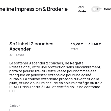
Dark
meline Impression & Broderie
Off
Sea
Mode
Softshell 2 couches
38,28
€
–
39,48
€
Ascender
TTC
SKU:
RG590
La softshell Ascender 2 couches, de Regatta
Professional, offre une protection sans encombrement,
parfaite pour le travail. Cette veste pour hommes est
fabriquée en polyester extensible pour une agilité
durable. La couche extérieure protège du vent et de la
pluie, et une doublure chaude en polaire protège du froid.
REACH, tissu certifié GRS et certifié en usine conforme
ETI.
Colour