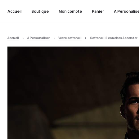
Accueil
Boutique
Mon compte
Panier
A Personalis
Accueil
A Personaliser
Veste softshell
Softshell 2 couches Ascender