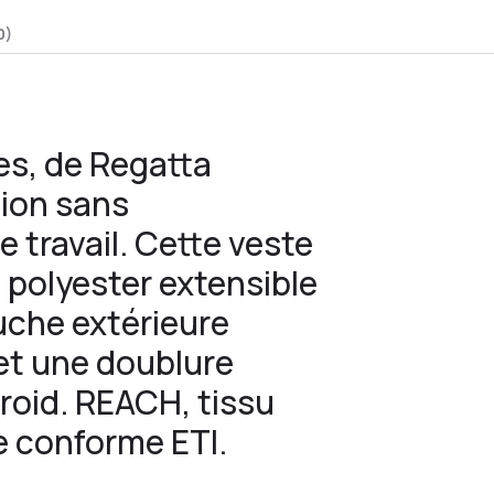
0)
es, de Regatta
tion sans
 travail. Cette veste
polyester extensible
ouche extérieure
 et une doublure
roid. REACH, tissu
ne conforme ETI.