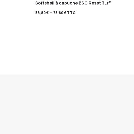
Softshell à capuche B&C Reset 3Lr®
58,80
€
–
75,60
€
TTC