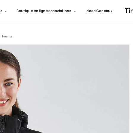
Ti
er
Boutique en ligne associations
Idées Cadeaux
ol femme