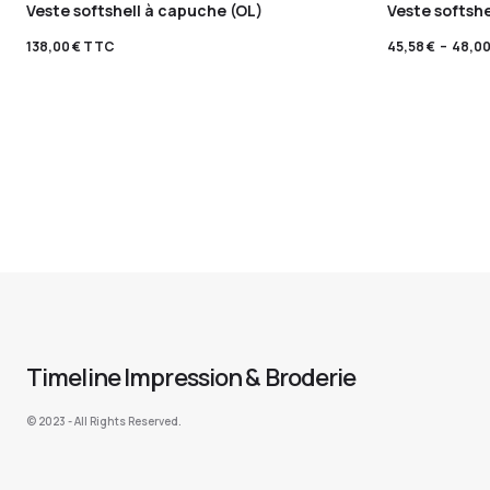
Veste softshell à capuche (OL)
Veste softshe
138,00
€
TTC
45,58
€
–
48,0
Timeline Impression & Broderie
©️ 2023 - All Rights Reserved.