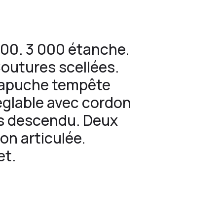
0. 3 000 étanche.
Coutures scellées.
Capuche tempête
églable avec cordon
os descendu. Deux
on articulée.
et.