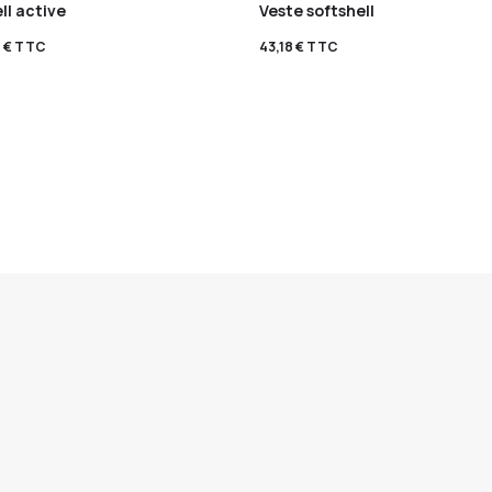
ll active
Veste softshell
0
€
TTC
43,18
€
TTC