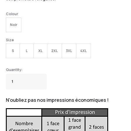
Colour
Noir
Size
S
L
XL
2XL
3XL
4XL
N'oubliez pas nos impressions économiques !