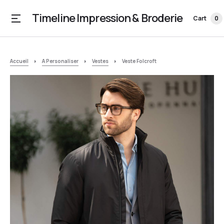
Timeline Impression & Broderie
Cart
0
Accueil
A Personaliser
Vestes
Veste Folcroft