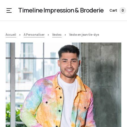
Timeline Impression & Broderie
Cart
0
Accueil
A Personaliser
Vestes
Veste en jean tie-dye