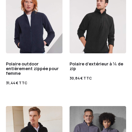
Polaire outdoor
Polaire d’extérieur à ¼ de
entièrement zippée pour
zip
femme
30,84
€
TTC
31,44
€
TTC