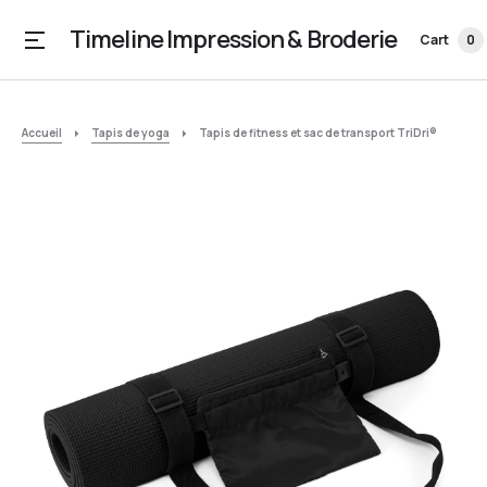
Timeline Impression & Broderie
Cart
0
Accueil
Tapis de yoga
Tapis de fitness et sac de transport TriDri®