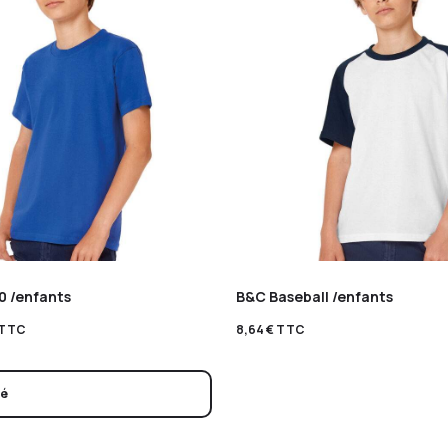
0 /enfants
B&C Baseball /enfants
TTC
8,64
€
TTC
sé