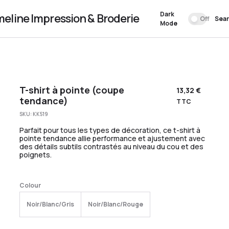
Dark
meline Impression & Broderie
Off
Sea
Mode
T-shirt à pointe (coupe
13,32
€
tendance)
TTC
SKU:
KK519
Parfait pour tous les types de décoration, ce t-shirt à
pointe tendance allie performance et ajustement avec
des détails subtils contrastés au niveau du cou et des
poignets.
Colour
Noir/Blanc/Gris
Noir/Blanc/Rouge