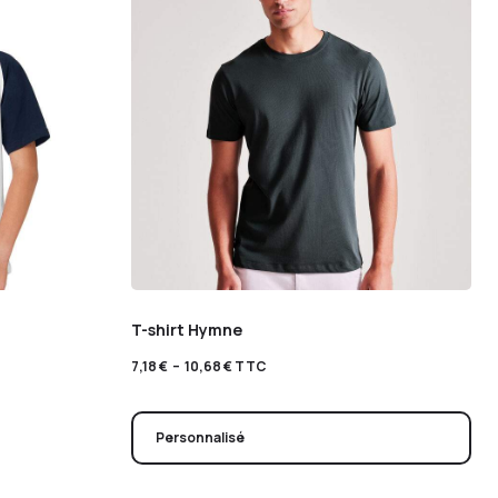
T-shirt Hymne
7,18
€
–
10,68
€
TTC
Personnalisé