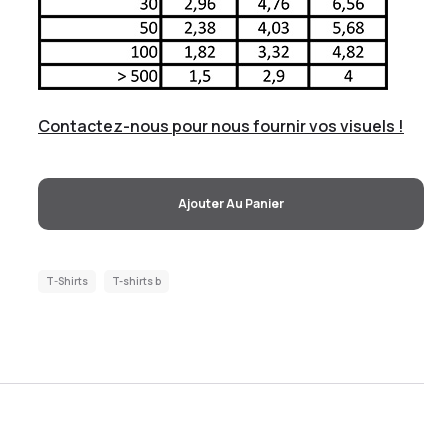
Contactez-nous pour nous fournir vos visuels !
Ajouter Au Panier
T-Shirts
T-shirts b