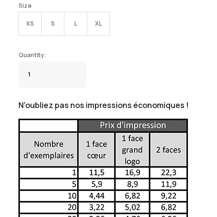
Size
XS
S
L
XL
N'oubliez pas nos impressions économiques !