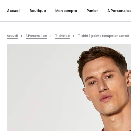
Accueil
Boutique
Mon compte
Panier
A Personalis
Accueil
A Personaliser
T-shirts b
T-shirt à pointe (coupe tendance)