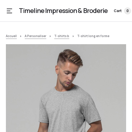
Timeline Impression & Broderie
Cart
0
Accueil
A Personaliser
T-shirts b
T-shirt long en forme