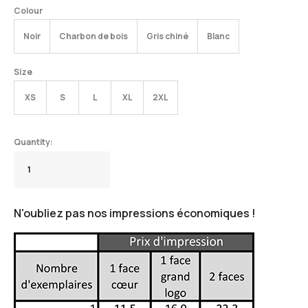
Colour
Noir
Charbon de bois
Gris chiné
Blanc
Size
XS
S
L
XL
2XL
N'oubliez pas nos impressions économiques !