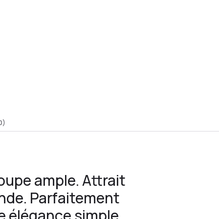
0)
oupe ample. Attrait
nde. Parfaitement
ne élégance simple