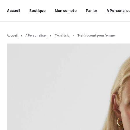
Accueil
Boutique
Mon compte
Panier
A Personalis
Accueil
A Personaliser
T-shirts b
T-shirt court pour femme