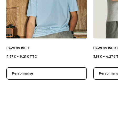
L’AWDis 150 T
L’AWDis 150 K
4,37
€
–
8,21
€
TTC
3,19
€
–
4,27
€
Personnalisé
Personnali