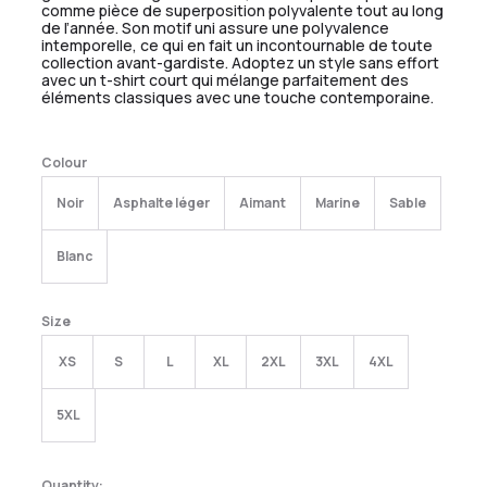
comme pièce de superposition polyvalente tout au long
de l’année. Son motif uni assure une polyvalence
intemporelle, ce qui en fait un incontournable de toute
collection avant-gardiste. Adoptez un style sans effort
avec un t-shirt court qui mélange parfaitement des
éléments classiques avec une touche contemporaine.
Colour
Noir
Asphalte léger
Aimant
Marine
Sable
Blanc
Size
XS
S
L
XL
2XL
3XL
4XL
5XL