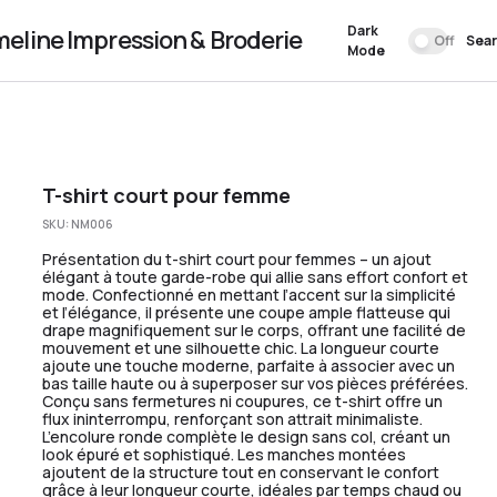
Dark
meline Impression & Broderie
Off
Sea
Mode
T-shirt court pour femme
SKU:
NM006
Présentation du t-shirt court pour femmes – un ajout
élégant à toute garde-robe qui allie sans effort confort et
mode. Confectionné en mettant l’accent sur la simplicité
et l’élégance, il présente une coupe ample flatteuse qui
drape magnifiquement sur le corps, offrant une facilité de
mouvement et une silhouette chic. La longueur courte
ajoute une touche moderne, parfaite à associer avec un
bas taille haute ou à superposer sur vos pièces préférées.
Conçu sans fermetures ni coupures, ce t-shirt offre un
flux ininterrompu, renforçant son attrait minimaliste.
L’encolure ronde complète le design sans col, créant un
look épuré et sophistiqué. Les manches montées
ajoutent de la structure tout en conservant le confort
grâce à leur longueur courte, idéales par temps chaud ou