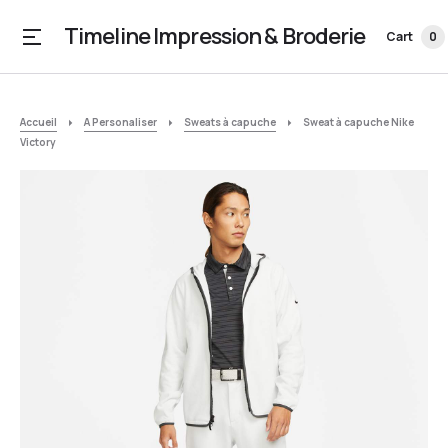
Timeline Impression & Broderie
Cart
0
Accueil
A Personaliser
Sweats à capuche
Sweat à capuche Nike
Victory