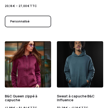
20,16
€
–
27,00
€
TTC
Personnalisé
B&C Queen zippé à
Sweat à capuche B&C
capuche
Influence
41,98
€
–
54,84
€
TTC
32,28
€
–
41,16
€
TTC