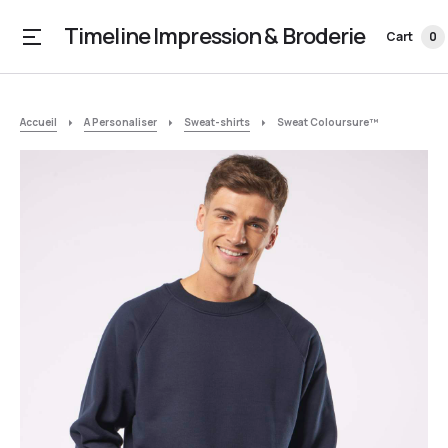
Timeline Impression & Broderie
Cart
0
Accueil
A Personaliser
Sweat-shirts
Sweat Coloursure™