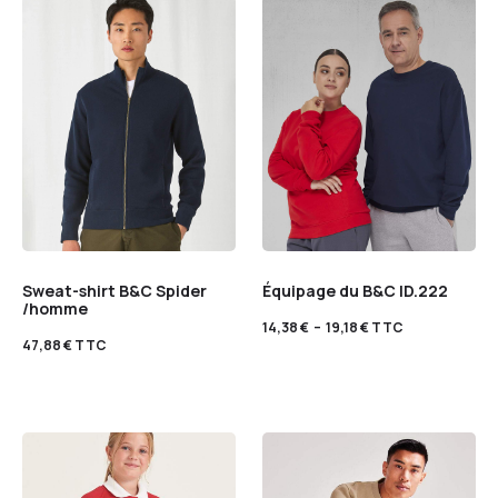
Sweat-shirt B&C Spider
Équipage du B&C ID.222
/homme
14,38
€
–
19,18
€
TTC
47,88
€
TTC