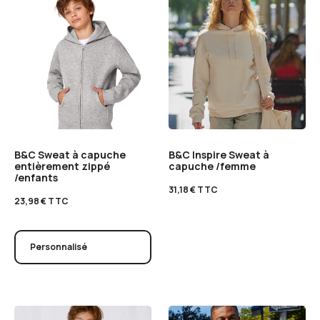
B&C Sweat à capuche
B&C Inspire Sweat à
entièrement zippé
capuche /femme
/enfants
31,18
€
TTC
23,98
€
TTC
Personnalisé