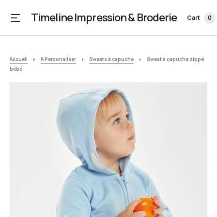
Timeline Impression & Broderie
Cart
0
Accueil
A Personaliser
Sweats à capuche
Sweat à capuche zippé
bébé