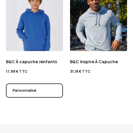
B&C À capuche /enfants
B&C Inspire À Capuche
17,88
€
TTC
31,18
€
TTC
Personnalisé