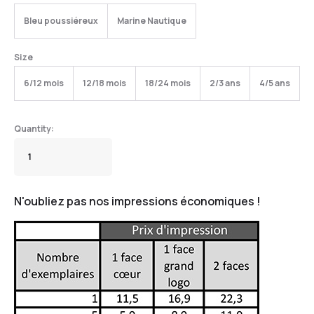
Bleu poussiéreux
Marine Nautique
Size
6/12 mois
12/18 mois
18/24 mois
2/3 ans
4/5 ans
N'oubliez pas nos impressions économiques !