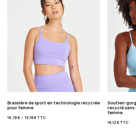
Brassière de sport en technologie recyclée
Soutien-gorge
pour femme
recyclé sans
femme
16,78
€
–
19,18
€
TTC
18,12
€
TTC