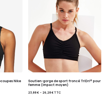
écoupes Nike
Soutien-gorge de sport froncé TriDri® pour
femme (impact moyen)
23,88
€
–
26,28
€
TTC