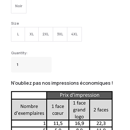
Noir
Size
L
XL
2XL
3XL
4XL
N'oubliez pas nos impressions économiques !