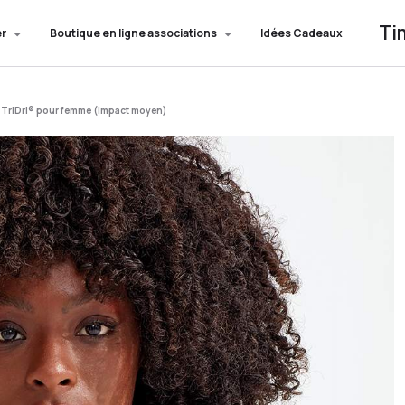
Ti
er
Boutique en ligne associations
Idées Cadeaux
 TriDri® pour femme (impact moyen)