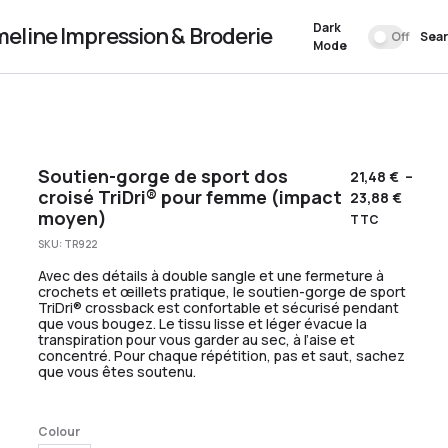
Dark
meline Impression & Broderie
Off
Sea
Mode
Soutien-gorge de sport dos
21,48
€
–
croisé TriDri® pour femme (impact
23,88
€
moyen)
TTC
SKU:
TR922
Avec des détails à double sangle et une fermeture à
crochets et œillets pratique, le soutien-gorge de sport
TriDri® crossback est confortable et sécurisé pendant
que vous bougez. Le tissu lisse et léger évacue la
transpiration pour vous garder au sec, à l’aise et
concentré. Pour chaque répétition, pas et saut, sachez
que vous êtes soutenu.
Colour