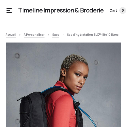
Timeline Impression & Broderie
Cart
0
Accueil
A Personaliser
Sacs
Sac d’hydratation SLX®-lite 10 litres