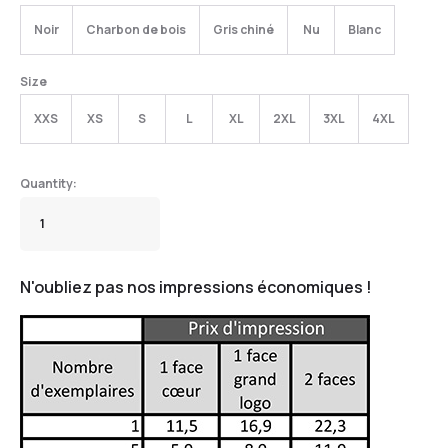
Noir
Charbon de bois
Gris chiné
Nu
Blanc
Size
XXS
XS
S
L
XL
2XL
3XL
4XL
N'oubliez pas nos impressions économiques !