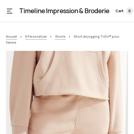
Timeline Impression & Broderie
Cart
0
Accueil
A Personaliser
Shorts
Short de jogging TriDri® pour
femme