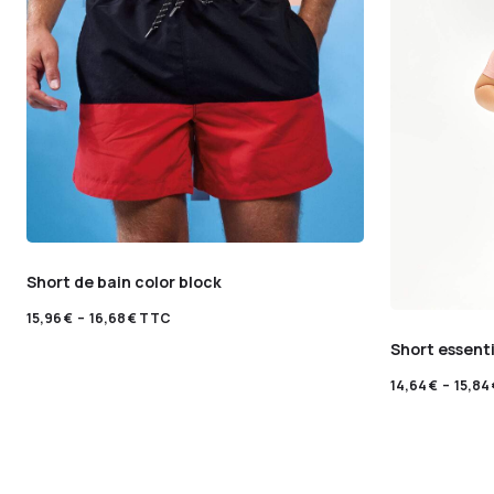
Short de bain color block
15,96
€
–
16,68
€
TTC
Short essent
14,64
€
–
15,84