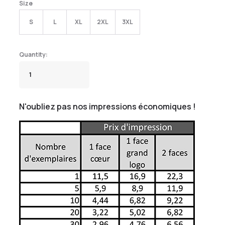
Size
S
L
XL
2XL
3XL
N'oubliez pas nos impressions économiques !