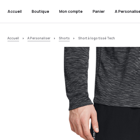
Accueil
Boutique
Mon compte
Panier
A Personalis
Accueil
A Personaliser
Shorts
Short à logo tissé Tech