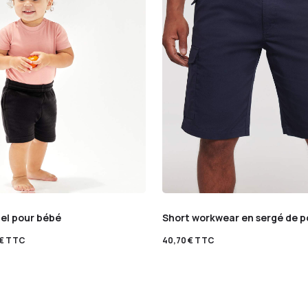
iel pour bébé
Short workwear en sergé de 
€
TTC
40,70
€
TTC