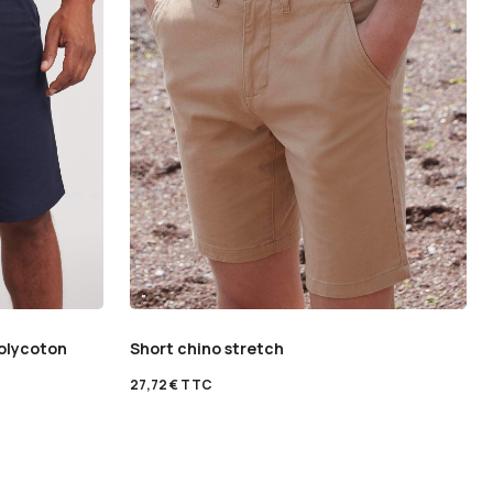
polycoton
Short chino stretch
27,72
€
TTC