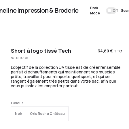
Dark
meline Impression & Broderie
Off
Sea
Mode
Short à logo tissé Tech
34,80
€
TTC
SKU:
UA078
L’objectif de la collection UA ​​tissé est de créer l’ensemble
parfait d’échauffements qui maintiennent vos muscles
prêts, travaillent pour n’importe quel sport, et qui se
rangent également très petits dans votre sac, afin que
vous puissiez les emporter partout.
Colour
Noir
Gris Roche Château