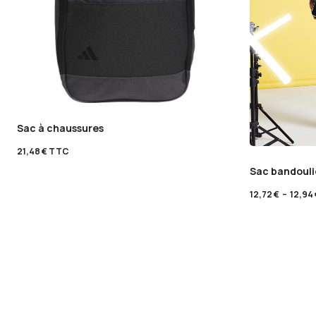
Sac à chaussures
21,48
€
TTC
Sac bandouli
12,72
€
–
12,94