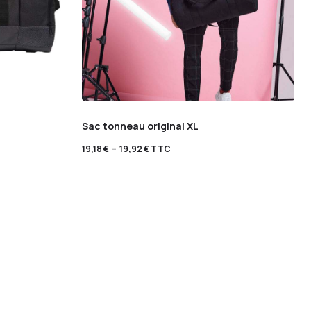
Sac tonneau original XL
19,18
€
–
19,92
€
TTC