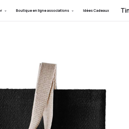
Ti
er
Boutique en ligne associations
Idées Cadeaux