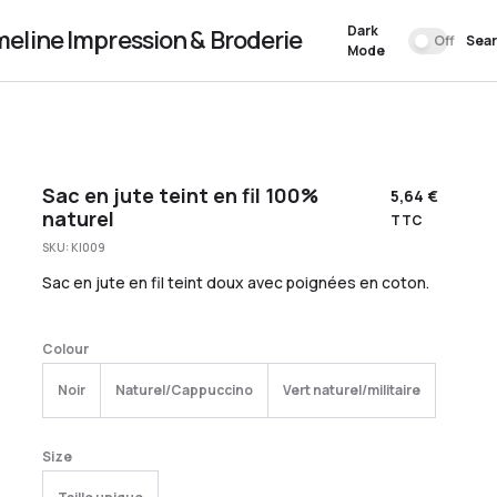
Dark
meline Impression & Broderie
Off
Sea
Mode
Sac en jute teint en fil 100%
5,64
€
naturel
TTC
SKU:
KI009
Sac en jute en fil teint doux avec poignées en coton.
Colour
Noir
Naturel/Cappuccino
Vert naturel/militaire
Size