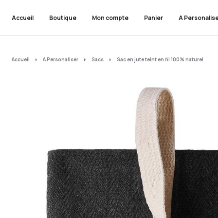
Accueil
Boutique
Mon compte
Panier
A Personalis
Accueil
A Personaliser
Sacs
Sac en jute teint en fil 100% naturel