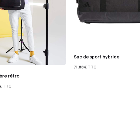
Sac de sport hybride
71,88
€
TTC
ère rétro
€
TTC