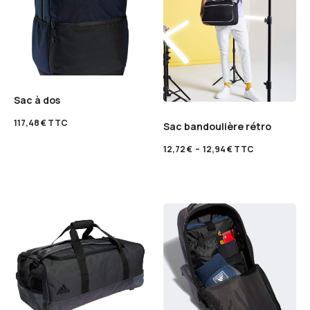
Sac à dos
117,48
€
TTC
Sac bandoulière rétro
12,72
€
–
12,94
€
TTC