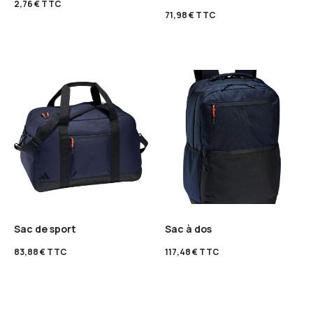
2,76
€
TTC
71,98
€
TTC
Sac de sport
Sac à dos
83,88
€
TTC
117,48
€
TTC