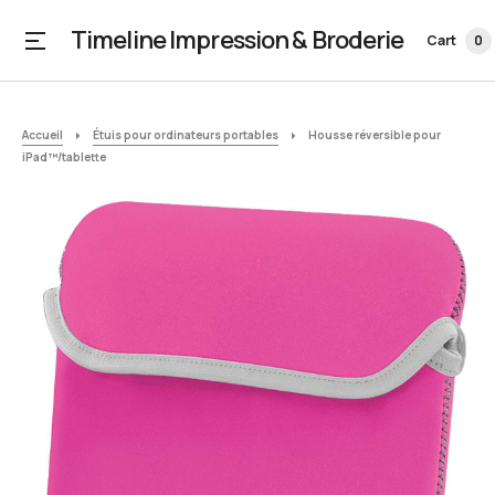
Timeline Impression & Broderie
Cart
0
Accueil
Étuis pour ordinateurs portables
Housse réversible pour
iPad™/tablette