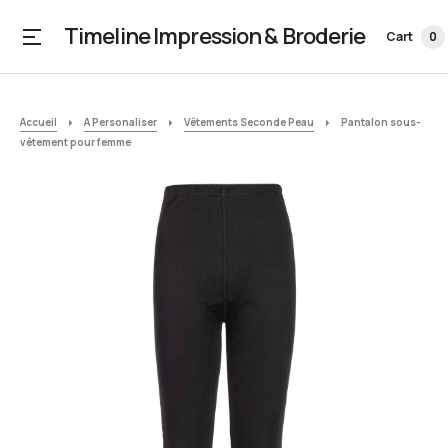
Timeline Impression & Broderie
Cart
0
Accueil
A Personaliser
Vêtements Seconde Peau
Pantalon sous-
vêtement pour femme