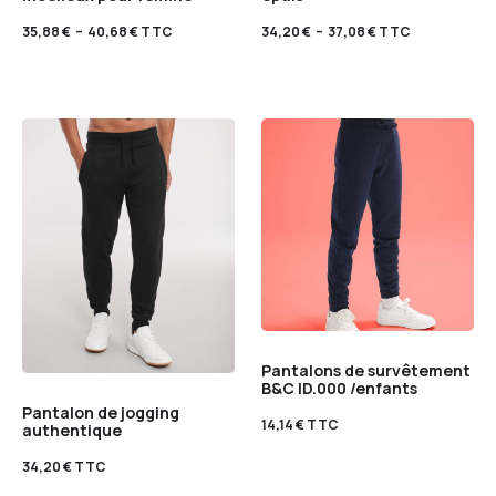
35,88
€
–
40,68
€
TTC
34,20
€
–
37,08
€
TTC
Pantalons de survêtement
B&C ID.000 /enfants
Pantalon de jogging
14,14
€
TTC
authentique
34,20
€
TTC