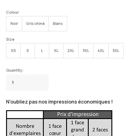
Colour
Noir
Gris chiné
Blanc
Size
XS
S
L
XL
2XL
3XL
4XL
5XL
N'oubliez pas nos impressions économiques !