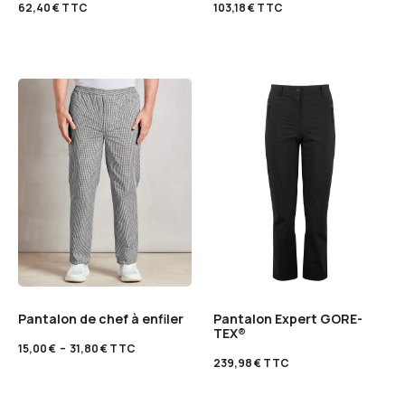
62,40
€
TTC
103,18
€
TTC
Pantalon de chef à enfiler
Pantalon Expert GORE-
TEX®
15,00
€
–
31,80
€
TTC
239,98
€
TTC