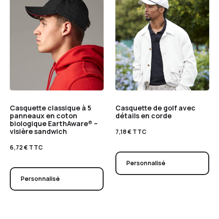
Casquette classique à 5
Casquette de golf avec
panneaux en coton
détails en corde
biologique EarthAware® –
visière sandwich
7,18
€
TTC
6,72
€
TTC
Personnalisé
Personnalisé