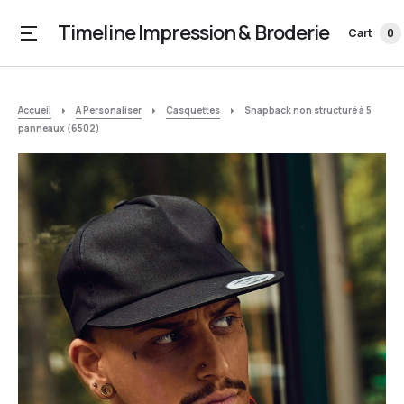
Timeline Impression & Broderie
Cart
0
Accueil
A Personaliser
Casquettes
Snapback non structuré à 5
panneaux (6502)