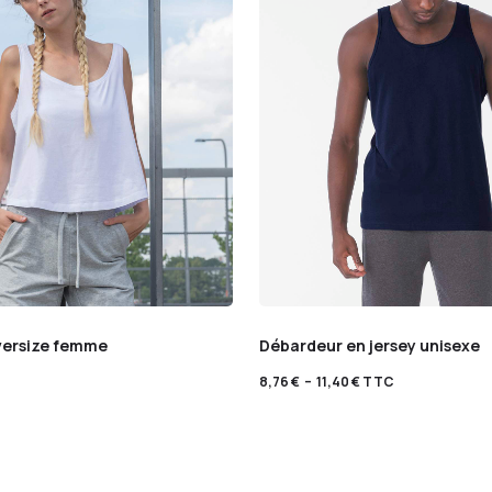
versize femme
Débardeur en jersey unisexe
8,76
€
–
11,40
€
TTC