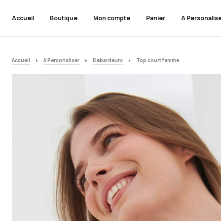
Accueil
Boutique
Mon compte
Panier
A Personalis
Accueil
A Personaliser
Debardeurs
Top court femme