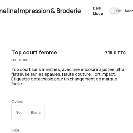
Dark
meline Impression & Broderie
Off
Sea
Mode
Top court femme
7,18
€
TTC
SKU:
SK106
Top court sans manches, avec une encolure ajustée ultra
flatteuse sur les épaules. Haute couture. Fort impact.
Étiquette détachable pour un changement de marque
facile.
Colour
Noir
Blanc
Size