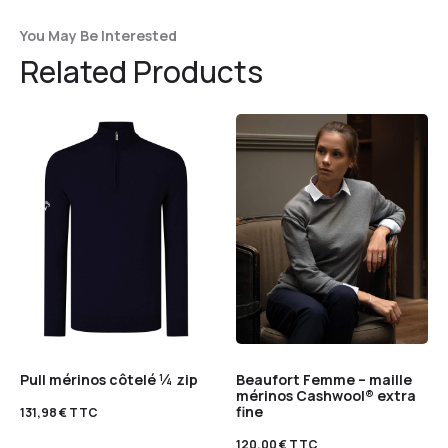
You May Be Interested
Related Products
Pull mérinos côtelé ¼ zip
Beaufort Femme – maille
mérinos Cashwool® extra
fine
131,98
€
TTC
120,00
€
TTC