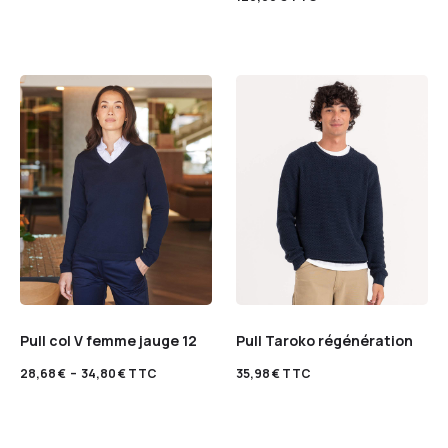
Pull col V femme jauge 12
Pull Taroko régénération
28,68
€
–
34,80
€
TTC
35,98
€
TTC