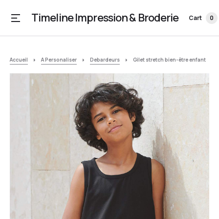
Timeline Impression & Broderie
Cart
0
Accueil
A Personaliser
Debardeurs
Gilet stretch bien-être enfant