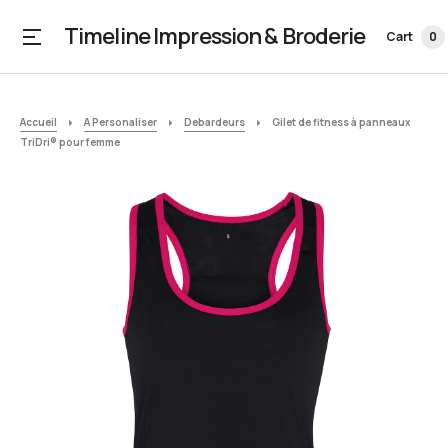
Timeline Impression & Broderie
Cart
0
Accueil
A Personaliser
Debardeurs
Gilet de fitness à panneaux
TriDri® pour femme