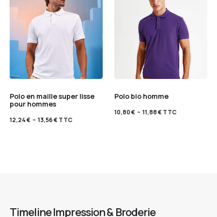
Polo en maille super lisse
Polo bio homme
pour hommes
10,80
€
–
11,88
€
TTC
12,24
€
–
13,56
€
TTC
Timeline Impression & Broderie