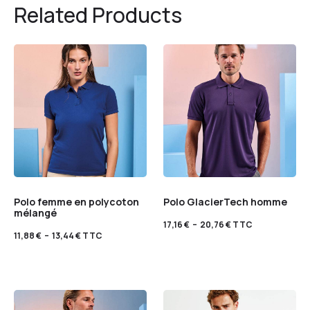
Related Products
Polo femme en polycoton
Polo GlacierTech homme
mélangé
17,16
€
–
20,76
€
TTC
11,88
€
–
13,44
€
TTC