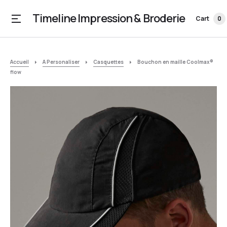
Timeline Impression & Broderie
Cart
0
Accueil
A Personaliser
Casquettes
Bouchon en maille Coolmax®
flow