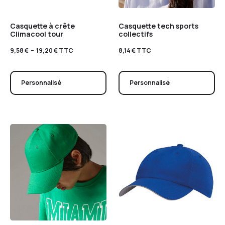
Casquette à crête
Casquette tech sports
Climacool tour
collectifs
9,58
€
–
19,20
€
TTC
8,14
€
TTC
Personnalisé
Personnalisé