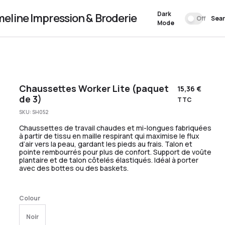
Dark
meline Impression & Broderie
Off
Sea
Mode
Chaussettes Worker Lite (paquet
15,36
€
de 3)
TTC
SKU:
SH052
Chaussettes de travail chaudes et mi-longues fabriquées
à partir de tissu en maille respirant qui maximise le flux
d’air vers la peau, gardant les pieds au frais. Talon et
pointe rembourrés pour plus de confort. Support de voûte
plantaire et de talon côtelés élastiqués. Idéal à porter
avec des bottes ou des baskets.
Colour
Noir