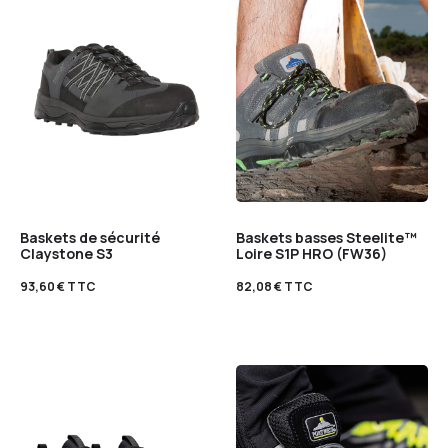
Baskets de sécurité
Baskets basses Steelite™
Claystone S3
Loire S1P HRO (FW36)
93,60
€
TTC
82,08
€
TTC