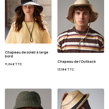
Chapeau de soleil à large
bord
Chapeau de l’Outback
11,04
€
TTC
13,18
€
TTC