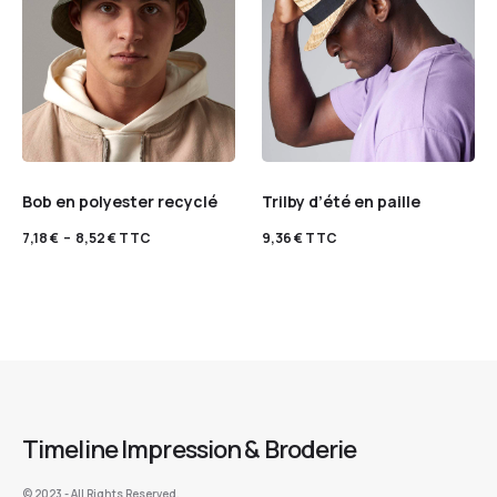
Bob en polyester recyclé
Trilby d’été en paille
7,18
€
–
8,52
€
TTC
9,36
€
TTC
Timeline Impression & Broderie
©️ 2023 - All Rights Reserved.