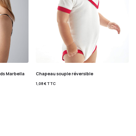
rds Marbella
Chapeau souple réversible
1,08
€
TTC