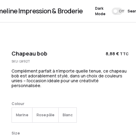
Dark
meline Impression & Broderie
Off
Sea
Mode
Chapeau bob
8,88
€
TTC
SKU:
LW92T
Complément parfait à n’importe quelle tenue, ce chapeau
bob est adorablement stylé, dans un choix de couleurs
unies – l’occasion idéale pour une créativité
personnalisée.
Colour
Marine
Rose pâle
Blanc
Size