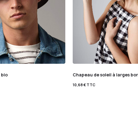
 bio
Chapeau de soleil à larges bo
10,68
€
TTC