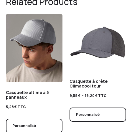
Related Products
Casquette à crête
Climacool tour
Casquette ultime à 5
9,58
€
–
19,20
€
TTC
panneaux
5,28
€
TTC
Personnalisé
Personnalisé