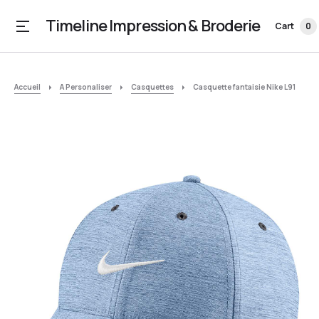
Timeline Impression & Broderie
Cart
0
Accueil
A Personaliser
Casquettes
Casquette fantaisie Nike L91